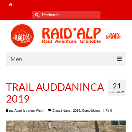
Rechercher
:
Menu
Accueil
TRAIL AUDDANINCA
21
Le club
JUIL 2019
2019
Nos champions de FRANCE !
Les coachs 2025/26
par
Administrateur Web
|
Classé dans :
2019
,
Compétitions
|
0
Le bureau 2026