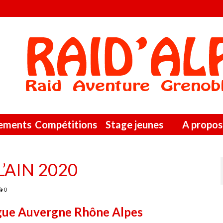
nements
Compétitions
Stage jeunes
A propos
L’AIN 2020
0
e Auvergne Rhône Alpes