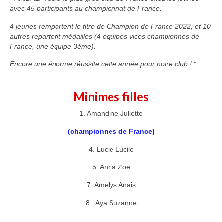
Adhésion – tarifs
avec 45 participants au championnat de France.
Entrainements
4 jeunes remportent le titre de Champion de France 2022, et 10
autres repartent médaillés (4 équipes vices championnes de
Compétitions
France, une équipe 3ème).
Encore une énorme réussite cette année pour notre club ! “.
Stage jeunes
A propos
Minimes filles
Contact
1. Amandine Juliette
(championnes de France)
4. Lucie Lucile
5. Anna Zoe
7. Amelys Anais
8 . Aya Suzanne