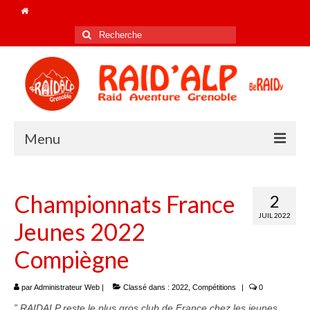
Rechercher
:
Menu
Accueil
Championnats France
2
Le club
JUIL 2022
Jeunes 2022
Nos champions de FRANCE !
Compiègne
Les coachs 2025/26
Le bureau 2026
par
Administrateur Web
|
Classé dans :
2022
,
Compétitions
|
0
” RAIDALP reste le plus gros club de France chez les jeunes