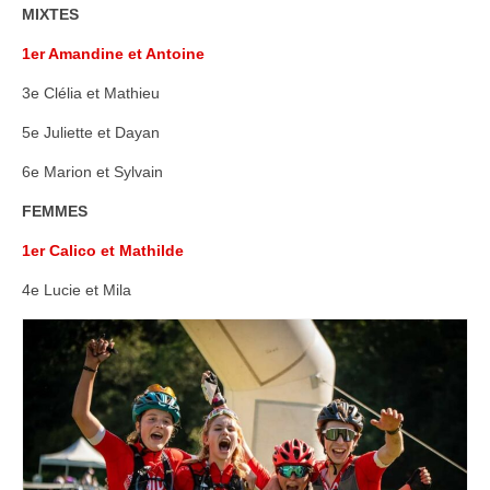
Adhésion – tarifs
MIXTES
1er Amandine et Antoine
Entrainements
3e Clélia et Mathieu
Compétitions
5e Juliette et Dayan
Stage jeunes
6e Marion et Sylvain
A propos
FEMMES
Contact
1er Calico et Mathilde
4e Lucie et Mila