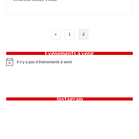
Pagination
«
1
2
des
publications
Évènements à venir
Il n’y a pas d’évènements à venir.
Notice
Instagram