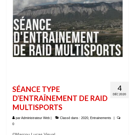
Adhésion – tarifs
Entrainements
Compétitions
Stage jeunes
A propos
Contact
4
SÉANCE TYPE
DÉC 2020
D’ENTRAÎNEMENT DE RAID
MULTISPORTS
par
Administrateur Web
|
Classé dans :
2020
,
Entrainements
|
0
©Marcou Lucas Visual