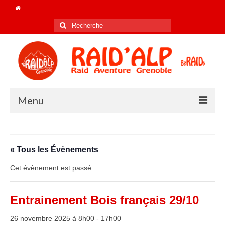
Rechercher
:
Menu
Accueil
Le club
« Tous les Évènements
Nos champions de FRANCE !
Cet évènement est passé.
Les coachs 2025/26
Entrainement Bois français 29/10
Le bureau 2026
26 novembre 2025 à 8h00
-
17h00