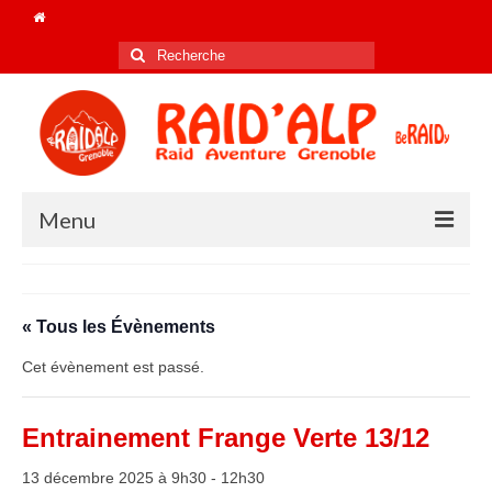
Rechercher
:
Menu
Accueil
Le club
« Tous les Évènements
Nos champions de FRANCE !
Cet évènement est passé.
Les coachs 2025/26
Entrainement Frange Verte 13/12
Le bureau 2026
13 décembre 2025 à 9h30
-
12h30