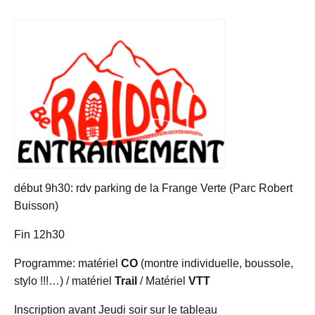
Adhésion – tarifs
Entrainements
Compétitions
Stage jeunes
A propos
Contact
début 9h30: rdv parking de la Frange Verte (Parc Robert
Buisson)
Fin 12h30
Programme: matériel
CO
(montre individuelle, boussole,
stylo !!!…) / matériel
Trail
/ Matériel
VTT
Inscription avant Jeudi soir sur le tableau