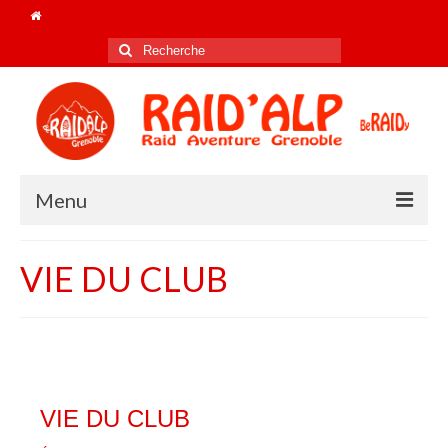
Rechercher
:
Menu
Accueil
VIE DU CLUB
Le club
Nos champions de FRANCE !
Les coachs 2025/26
VIE DU CLUB
Le bureau 2026